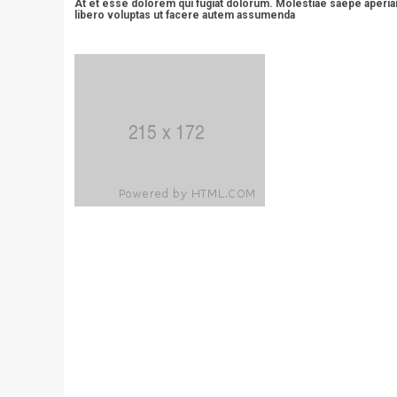
At et esse dolorem qui fugiat dolorum. Molestiae saepe aperiam
libero voluptas ut facere autem assumenda