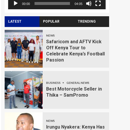
00:00
04:05
LATEST
POPULAR
TRENDING
NEWS
Safaricom and AFTV Kick
Off Kenya Tour to
Celebrate Kenya’s Football
Passion
BUSINESS
GENERAL NEWS
Best Motorcycle Seller in
Thika – SamPromo
NEWS
Irungu Nyakera: Kenya Has