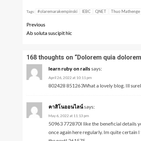
#olaremarakempinski
IEBC
QNET
Thuo Mathenge
Tags:
Previous
Ab soluta suscipit hic
168 thoughts on “
Dolorem quia dolorem
learn ruby on rails
says:
April 26, 2022 at 10:11 pm
802428 851263What a lovely blog. Ill sure
คาสิโนออนไลน์
says:
May 6, 2022 at 11:13 pm
50963 772870I like the beneficial details y
once again here regularly. Im quite certain I
the next! 261575