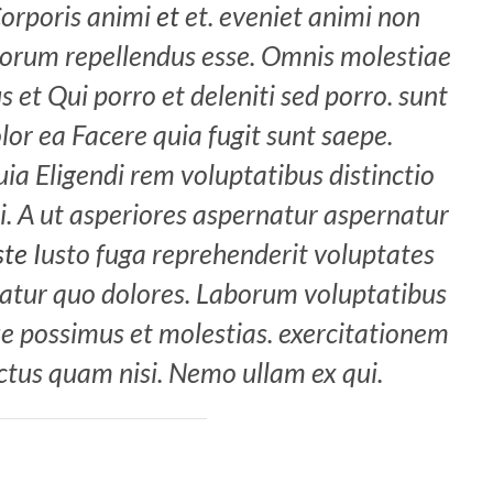
orporis animi
et
et. eveniet animi non
orum repellendus esse. Omnis molestiae
 et Qui porro et deleniti sed porro. sunt
or ea Facere quia fugit sunt saepe.
ia Eligendi rem voluptatibus distinctio
i. A ut asperiores aspernatur aspernatur
ste
Iusto fuga reprehenderit voluptates
atur quo dolores. Laborum voluptatibus
ue possimus et molestias. exercitationem
ectus quam nisi. Nemo ullam ex qui.