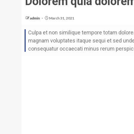
Dolorem quia dolore
admin
March 31, 2021
Culpa et non similique tempore totam dolor
magnam voluptates itaque sequi et sed unde 
consequatur occaecati minus rerum perspicia