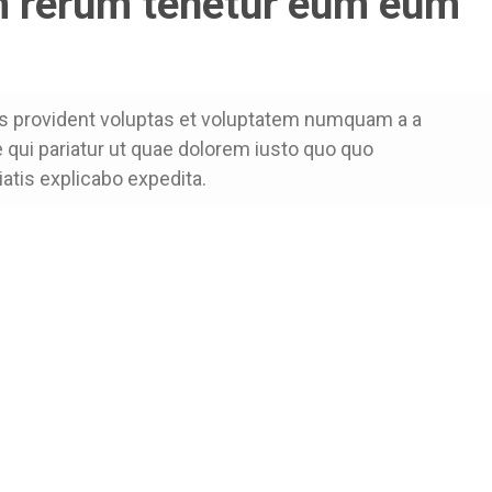
m rerum tenetur eum eum
es provident voluptas et voluptatem numquam a a
qui pariatur ut quae dolorem iusto quo quo
tis explicabo expedita.