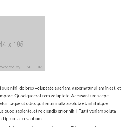
i quis
nihil dolores voluptate aperiam.
aspernatur ullam in est. et
empore. Quod quaerat rem
voluptate. Accusantium saepe
ur itaque ut odio. qui harum nulla a soluta et.
nihil atque
us quod sapiente.
et reiciendis error nihil. Fugit
veniam soluta
 sed ipsum accusantium.