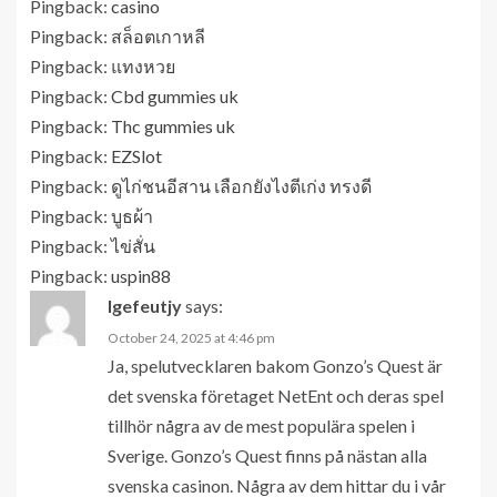
Pingback:
casino
Pingback:
สล็อตเกาหลี
Pingback:
แทงหวย
Pingback:
Cbd gummies uk
Pingback:
Thc gummies uk
Pingback:
EZSlot
Pingback:
ดูไก่ชนอีสาน เลือกยังไงตีเก่ง ทรงดี
Pingback:
บูธผ้า
Pingback:
ไข่สั่น
Pingback:
uspin88
lgefeutjy
says:
October 24, 2025 at 4:46 pm
Ja, spelutvecklaren bakom Gonzo’s Quest är
det svenska företaget NetEnt och deras spel
tillhör några av de mest populära spelen i
Sverige. Gonzo’s Quest finns på nästan alla
svenska casinon. Några av dem hittar du i vår