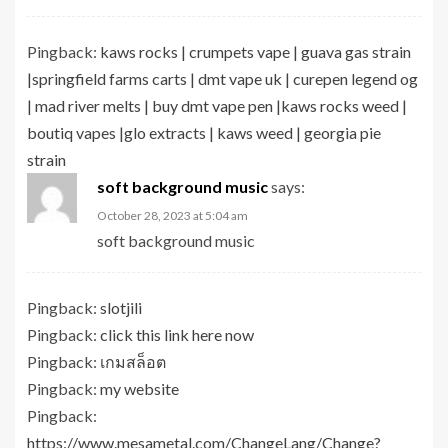
Pingback:
kaws rocks | crumpets vape | guava gas strain
|springfield farms carts | dmt vape uk | curepen legend og
| mad river melts | buy dmt vape pen |kaws rocks weed |
boutiq vapes |glo extracts | kaws weed | georgia pie
strain
soft background music
says:
October 28, 2023 at 5:04 am
soft background music
Pingback:
slotjili
Pingback:
click this link here now
Pingback:
เกมสล็อต
Pingback:
my website
Pingback:
https://www.mesametal.com/ChangeLang/Change?