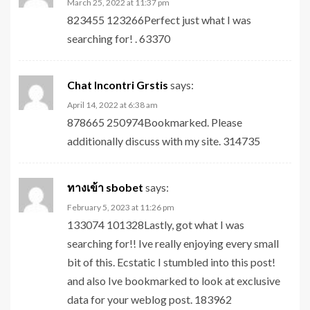
March 25, 2022 at 11:37 pm
823455 123266Perfect just what I was
searching for! . 63370
Chat Incontri Grstis
says:
April 14, 2022 at 6:38 am
878665 250974Bookmarked. Please
additionally discuss with my site. 314735
ทางเข้า sbobet
says:
February 5, 2023 at 11:26 pm
133074 101328Lastly, got what I was
searching for!! Ive really enjoying every small
bit of this. Ecstatic I stumbled into this post!
and also Ive bookmarked to look at exclusive
data for your weblog post. 183962