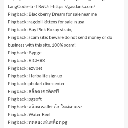
LangCode=tr-TR&Url=https://gasdank.com/
Pingback:
Blackberry Dream for sale near me
Pingback:
ragdoll kittens for sale in usa
Pingback:
Buy Pink Rozay strain,
Pingback:
scam site: beware do not send money or do
business with this site. 100% scam!
Pingback:
Bygge
Pingback:
RICH88
Pingback:
ezybet
Pingback:
Herbalife sign up
Pingback:
phuket dive center
Pingback:
สล็อต เครดิตฟรี
Pingback:
pgsoft
Pingback:
สล็อต wallet เว็บใหม่มาแรง
Pingback:
Water Reel
Pingback:
ทดลองเล่นสล็อต pg