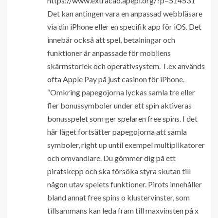
https://www.extracao.apepi.org/?p=514531
Det kan antingen vara en anpassad webbläsare
via din iPhone eller en specifik app för iOS. Det
innebär också att spel, betalningar och
funktioner är anpassade för mobilens
skärmstorlek och operativsystem. T.ex används
ofta Apple Pay på just casinon för iPhone.
“Omkring papegojorna lyckas samla tre eller
fler bonussymboler under ett spin aktiveras
bonusspelet som ger spelaren free spins. I det
här läget fortsätter papegojorna att samla
symboler, right up until exempel multiplikatorer
och omvandlare. Du gömmer dig på ett
piratskepp och ska försöka styra skutan till
någon utav spelets funktioner. Pirots innehåller
bland annat free spins o klustervinster, som
tillsammans kan leda fram till maxvinsten på x