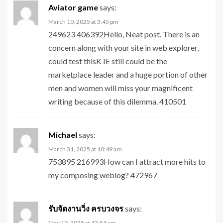
Aviator game
says:
March 10, 2025 at 3:45 pm
249623 406392Hello, Neat post. There is an
concern along with your site in web explorer,
could test thisK IE still could be the
marketplace leader and a huge portion of other
men and women will miss your magnificent
writing because of this dilemma. 410501
Michael
says:
March 31, 2025 at 10:49 am
753895 216993How can I attract more hits to
my composing weblog? 472967
รับจัดงานวิ่ง ครบวงจร
says:
May 10, 2025 at 12:54 am