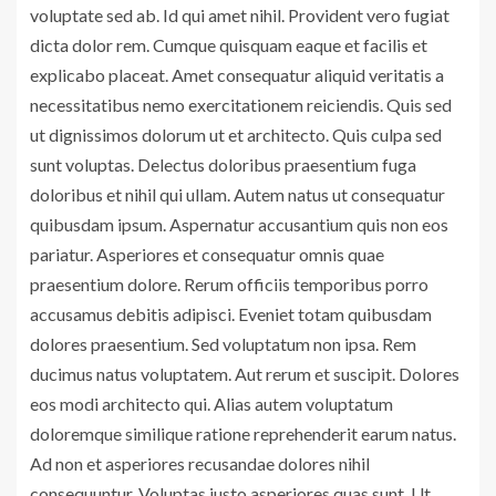
voluptate sed ab. Id qui amet nihil. Provident vero fugiat
dicta dolor rem. Cumque quisquam eaque et facilis et
explicabo placeat. Amet consequatur aliquid veritatis a
necessitatibus nemo exercitationem reiciendis. Quis sed
ut dignissimos dolorum ut et architecto. Quis culpa sed
sunt voluptas. Delectus doloribus praesentium fuga
doloribus et nihil qui ullam. Autem natus ut consequatur
quibusdam ipsum. Aspernatur accusantium quis non eos
pariatur. Asperiores et consequatur omnis quae
praesentium dolore. Rerum officiis temporibus porro
accusamus debitis adipisci. Eveniet totam quibusdam
dolores praesentium. Sed voluptatum non ipsa. Rem
ducimus natus voluptatem. Aut rerum et suscipit. Dolores
eos modi architecto qui. Alias autem voluptatum
doloremque similique ratione reprehenderit earum natus.
Ad non et asperiores recusandae dolores nihil
consequuntur. Voluptas iusto asperiores quas sunt. Ut