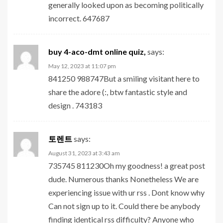
generally looked upon as becoming politically
incorrect. 647687
buy 4-aco-dmt online quiz,
says:
May 12, 2023 at 11:07 pm
841250 988747But a smiling visitant here to
share the adore (:, btw fantastic style and
design . 743183
토렌트
says:
August 31, 2023 at 3:43 am
735745 811230Oh my goodness! a great post
dude. Numerous thanks Nonetheless We are
experiencing issue with ur rss . Dont know why
Can not sign up to it. Could there be anybody
finding identical rss difficulty? Anyone who