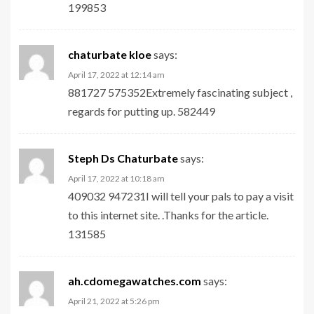
199853
chaturbate kloe
says:
April 17, 2022 at 12:14 am
881727 575352Extremely fascinating subject ,
regards for putting up. 582449
Steph Ds Chaturbate
says:
April 17, 2022 at 10:18 am
409032 947231I will tell your pals to pay a visit
to this internet site. .Thanks for the article.
131585
ah.cdomegawatches.com
says:
April 21, 2022 at 5:26 pm