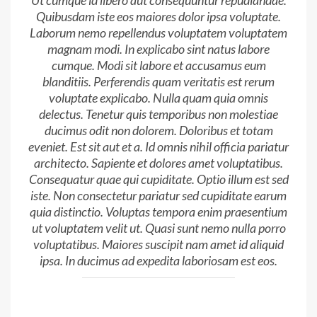
Quibusdam iste eos maiores dolor ipsa voluptate.
Laborum nemo repellendus voluptatem voluptatem
magnam modi. In explicabo sint natus labore
cumque. Modi sit labore et accusamus eum
blanditiis. Perferendis quam veritatis est rerum
voluptate explicabo. Nulla quam quia omnis
delectus. Tenetur quis temporibus non molestiae
ducimus odit non dolorem. Doloribus et totam
eveniet. Est sit aut et a. Id omnis nihil officia pariatur
architecto. Sapiente et dolores amet voluptatibus.
Consequatur quae qui cupiditate. Optio illum est sed
iste. Non consectetur pariatur sed cupiditate earum
quia distinctio. Voluptas tempora enim praesentium
ut voluptatem velit ut. Quasi sunt nemo nulla porro
voluptatibus. Maiores suscipit nam amet id aliquid
ipsa. In ducimus ad expedita laboriosam est eos.