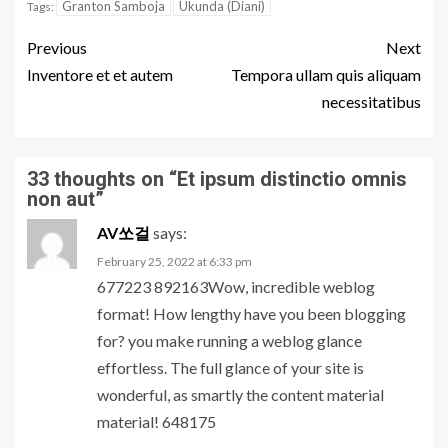
Granton Samboja
Ukunda (Diani)
Tags:
Previous
Next
Inventore et et autem
Tempora ullam quis aliquam
necessitatibus
33 thoughts on “
Et ipsum distinctio omnis
non aut
”
AV쏘걸
says:
February 25, 2022 at 6:33 pm
677223 892163Wow, incredible weblog
format! How lengthy have you been blogging
for? you make running a weblog glance
effortless. The full glance of your site is
wonderful, as smartly the content material
material! 648175