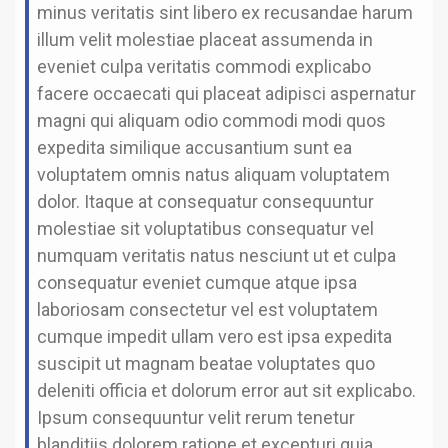
minus veritatis sint libero ex recusandae harum
illum velit molestiae placeat assumenda in
eveniet culpa veritatis commodi explicabo
facere occaecati qui placeat adipisci aspernatur
magni qui aliquam odio commodi modi quos
expedita similique accusantium sunt ea
voluptatem omnis natus aliquam voluptatem
dolor. Itaque at consequatur consequuntur
molestiae sit voluptatibus consequatur vel
numquam veritatis natus nesciunt ut et culpa
consequatur eveniet cumque atque ipsa
laboriosam consectetur vel est voluptatem
cumque impedit ullam vero est ipsa expedita
suscipit ut magnam beatae voluptates quo
deleniti officia et dolorum error aut sit explicabo.
Ipsum consequuntur velit rerum tenetur
blanditiis dolorem ratione et excepturi quia