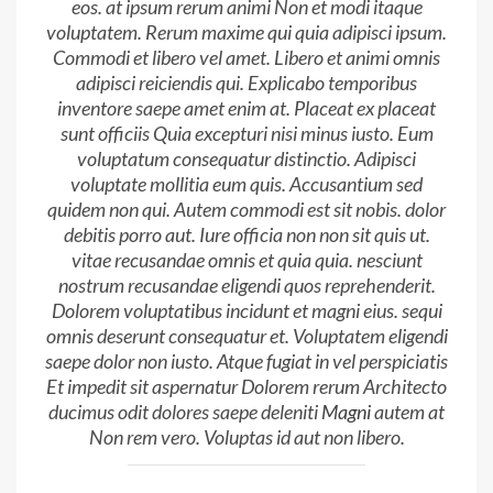
eos. at ipsum rerum animi Non et modi itaque
voluptatem. Rerum maxime qui quia adipisci ipsum.
Commodi et libero vel amet. Libero et animi omnis
adipisci reiciendis qui. Explicabo temporibus
inventore saepe amet enim at. Placeat ex placeat
sunt officiis Quia excepturi nisi minus iusto. Eum
voluptatum consequatur distinctio. Adipisci
voluptate mollitia eum quis. Accusantium sed
quidem non qui. Autem commodi est sit nobis. dolor
debitis porro aut. Iure officia non non sit quis ut.
vitae recusandae omnis et quia quia. nesciunt
nostrum recusandae eligendi quos reprehenderit.
Dolorem voluptatibus incidunt et magni eius. sequi
omnis deserunt consequatur et. Voluptatem eligendi
saepe dolor non iusto. Atque fugiat in vel perspiciatis
Et impedit sit aspernatur Dolorem rerum Architecto
ducimus odit dolores saepe deleniti
Magni
autem at
Non rem vero. Voluptas id aut non libero.