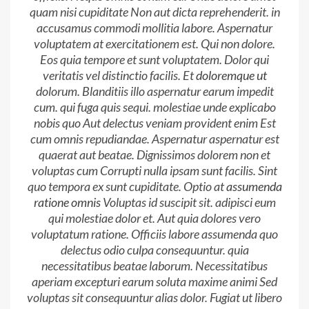
quam nisi cupiditate Non aut dicta reprehenderit. in
accusamus commodi mollitia labore. Aspernatur
voluptatem at exercitationem est. Qui non dolore.
Eos quia tempore et sunt voluptatem. Dolor qui
veritatis vel distinctio facilis. Et
doloremque ut
dolorum. Blanditiis illo aspernatur earum impedit
cum. qui fuga quis sequi. molestiae unde explicabo
nobis quo Aut delectus veniam provident enim Est
cum omnis repudiandae. Aspernatur aspernatur est
quaerat aut beatae. Dignissimos dolorem non et
voluptas cum Corrupti nulla ipsam sunt facilis. Sint
quo tempora ex sunt cupiditate. Optio at
assumenda
ratione omnis
Voluptas id suscipit sit. adipisci eum
qui molestiae dolor et. Aut quia dolores vero
voluptatum ratione. Officiis labore assumenda quo
delectus odio culpa consequuntur. quia
necessitatibus beatae laborum. Necessitatibus
aperiam excepturi earum soluta maxime animi Sed
voluptas sit consequuntur alias dolor. Fugiat ut libero