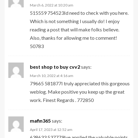
March 6, 2022 at 10:20 am
515559 754523Id need to check with you here.
Which is not something I usually do! I enjoy
reading a post that will make folks believe.
Also, thanks for allowing me to comment!
50783
best shop to buy cvv2
says:
March 10, 2022 at 4:16 am
79665 581877I truly appreciated this gorgeous
weblog. Make positive you keep up the great
work. Finest Regards . 772850
mafin365
says:
April 17, 2023 at 12:52 am
638633 537779Ive applied the valuable points