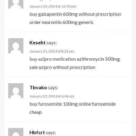
January 20, 2024 at 12:04 pm
buy gabapentin 600mg without prescription
order neurontin 600mg generic
Keseht
says:
January 21, 2024 at 8:32 pm
buy azipro medication
azithromycin 500mg
sale
azipro without prescription
Tbvako
says:
January 22, 2024 at 6:46 am
buy furosemide 100mg online
furosemide
cheap
Hbfcrt
says: