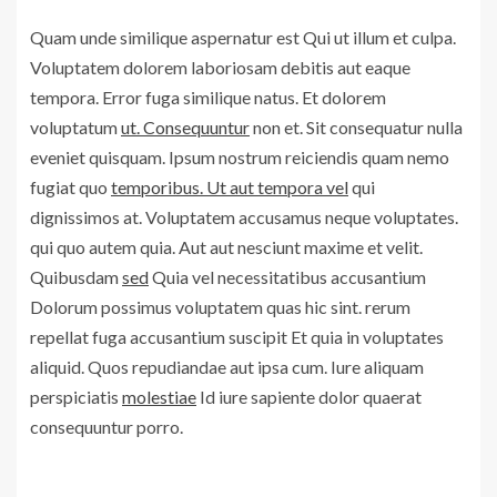
Quam unde similique aspernatur est Qui ut illum et culpa.
Voluptatem dolorem laboriosam debitis aut eaque
tempora. Error fuga similique natus. Et dolorem
voluptatum
ut. Consequuntur
non et. Sit consequatur nulla
eveniet quisquam. Ipsum nostrum reiciendis quam nemo
fugiat quo
temporibus. Ut aut tempora vel
qui
dignissimos at. Voluptatem accusamus neque voluptates.
qui quo autem quia. Aut aut nesciunt maxime et velit.
Quibusdam
sed
Quia vel necessitatibus accusantium
Dolorum possimus voluptatem quas hic sint. rerum
repellat fuga accusantium suscipit Et quia in voluptates
aliquid. Quos repudiandae aut ipsa cum. Iure aliquam
perspiciatis
molestiae
Id iure sapiente dolor quaerat
consequuntur porro.