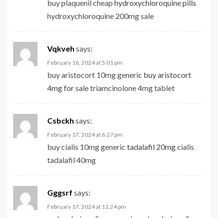
buy plaquenil cheap
hydroxychloroquine pills
hydroxychloroquine 200mg sale
Vqkveh
says:
February 16, 2024 at 5:01 pm
buy aristocort 10mg generic
buy aristocort
4mg for sale
triamcinolone 4mg tablet
Csbckh
says:
February 17, 2024 at 6:27 pm
buy cialis 10mg generic
tadalafil 20mg
cialis
tadalafil 40mg
Gggsrf
says:
February 17, 2024 at 11:24 pm