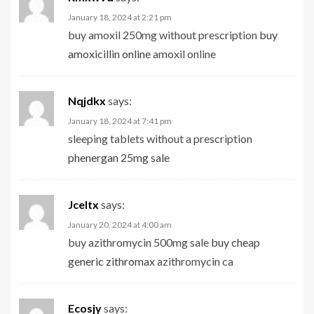
January 18, 2024 at 2:21 pm
buy amoxil 250mg without prescription
buy
amoxicillin online
amoxil online
Nqjdkx
says:
January 18, 2024 at 7:41 pm
sleeping tablets without a prescription
phenergan 25mg sale
Jceltx
says:
January 20, 2024 at 4:00 am
buy azithromycin 500mg sale
buy cheap
generic zithromax
azithromycin ca
Ecosjy
says: