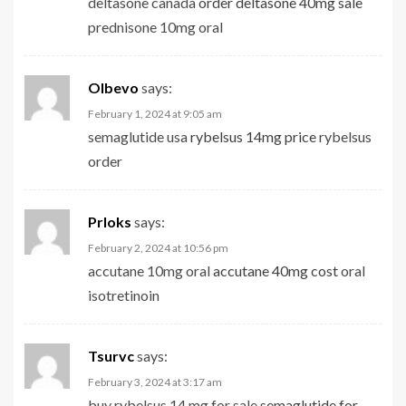
deltasone canada
order deltasone 40mg sale
prednisone 10mg oral
Olbevo
says:
February 1, 2024 at 9:05 am
semaglutide usa
rybelsus 14mg price
rybelsus
order
Prloks
says:
February 2, 2024 at 10:56 pm
accutane 10mg oral
accutane 40mg cost
oral
isotretinoin
Tsurvc
says:
February 3, 2024 at 3:17 am
buy rybelsus 14 mg for sale
semaglutide for