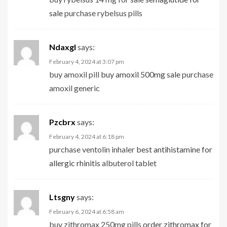
sale
purchase rybelsus pills
Ndaxgl
says:
February 4, 2024 at 3:07 pm
buy amoxil pill
buy amoxil 500mg sale
purchase
amoxil generic
Pzcbrx
says:
February 4, 2024 at 6:18 pm
purchase ventolin inhaler
best antihistamine for
allergic rhinitis
albuterol tablet
Ltsgny
says:
February 6, 2024 at 6:58 am
buy zithromax 250mg pills
order zithromax for