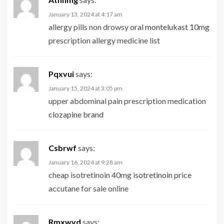
January 13, 2024 at 4:17 am
allergy pills non drowsy
oral montelukast 10mg
prescription allergy medicine list
Pqxvui
says:
January 15, 2024 at 3:05 pm
upper abdominal pain prescription medication
clozapine brand
Csbrwf
says:
January 16, 2024 at 9:28 am
cheap isotretinoin 40mg
isotretinoin price
accutane for sale online
Rmxwvd
says: