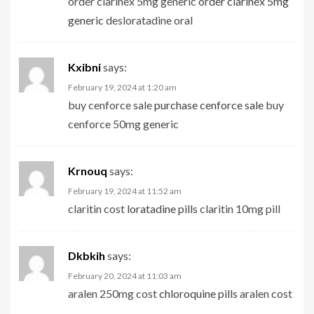
order clarinex 5mg generic
order clarinex 5mg
generic
desloratadine oral
Kxibni
says:
February 19, 2024 at 1:20 am
buy cenforce sale
purchase cenforce sale
buy
cenforce 50mg generic
Krnouq
says:
February 19, 2024 at 11:52 am
claritin cost
loratadine pills
claritin 10mg pill
Dkbkih
says:
February 20, 2024 at 11:03 am
aralen 250mg cost
chloroquine pills
aralen cost