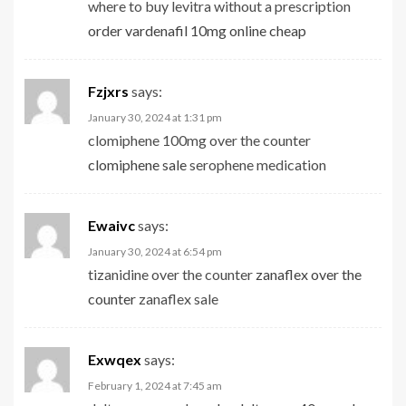
where to buy levitra without a prescription
order vardenafil 10mg online cheap
Fzjxrs
says:
January 30, 2024 at 1:31 pm
clomiphene 100mg over the counter
clomiphene sale
serophene medication
Ewaivc
says:
January 30, 2024 at 6:54 pm
tizanidine over the counter
zanaflex over the
counter
zanaflex sale
Exwqex
says:
February 1, 2024 at 7:45 am