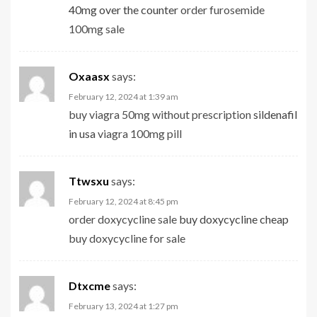
40mg over the counter
order furosemide
100mg sale
Oxaasx
says:
February 12, 2024 at 1:39 am
buy viagra 50mg without prescription
sildenafil
in usa
viagra 100mg pill
Ttwsxu
says:
February 12, 2024 at 8:45 pm
order doxycycline sale
buy doxycycline cheap
buy doxycycline for sale
Dtxcme
says:
February 13, 2024 at 1:27 pm