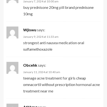
January 7, 2024 at 10:00 am
buy prednisone 20mg pill
brand prednisone
10mg
Wjiswu
says:
January 9, 2024 at 11:33 am
strongest anti nausea medication
oral
sulfamethoxazole
Obcehk
says:
January 11, 2024 at 10:40 am
teenage acne treatment for girls
cheap
omnacortil without prescription
hormonal acne
treatment near me
Athhmg
says: