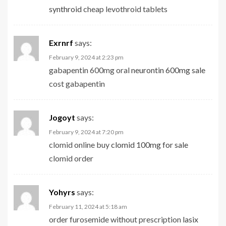
synthroid
cheap levothroid tablets
Exrnrf
says:
February 9, 2024 at 2:23 pm
gabapentin 600mg oral
neurontin 600mg sale
cost gabapentin
Jogoyt
says:
February 9, 2024 at 7:20 pm
clomid online buy
clomid 100mg for sale
clomid order
Yohyrs
says:
February 11, 2024 at 5:18 am
order furosemide without prescription
lasix