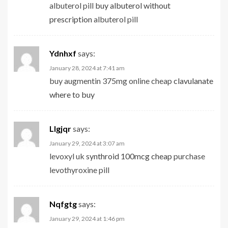
albuterol pill
buy albuterol without
prescription
albuterol pill
Ydnhxf
says:
January 28, 2024 at 7:41 am
buy augmentin 375mg online cheap
clavulanate
where to buy
Llgjqr
says:
January 29, 2024 at 3:07 am
levoxyl uk
synthroid 100mcg cheap
purchase
levothyroxine pill
Nqfgtg
says:
January 29, 2024 at 1:46 pm