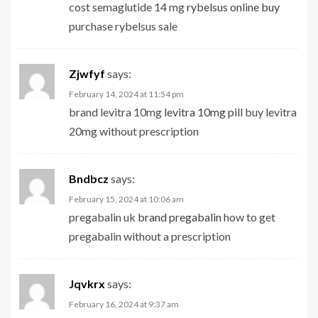
cost semaglutide 14 mg
rybelsus online buy
purchase rybelsus sale
Zjwfyf
says:
February 14, 2024 at 11:54 pm
brand levitra 10mg
levitra 10mg pill
buy levitra
20mg without prescription
Bndbcz
says:
February 15, 2024 at 10:06 am
pregabalin uk
brand pregabalin
how to get
pregabalin without a prescription
Jqvkrx
says:
February 16, 2024 at 9:37 am