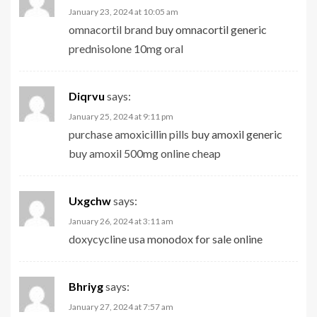
January 23, 2024 at 10:05 am
omnacortil brand
buy omnacortil generic
prednisolone 10mg oral
Diqrvu
says:
January 25, 2024 at 9:11 pm
purchase amoxicillin pills
buy amoxil generic
buy amoxil 500mg online cheap
Uxgchw
says:
January 26, 2024 at 3:11 am
doxycycline usa
monodox for sale online
Bhriyg
says:
January 27, 2024 at 7:57 am