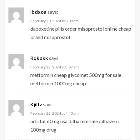
Ibdxoa
says:
February 20, 2024 at 8:00 pm
dapoxetine pills
order misoprostol online cheap
brand misoprostol
Rqkdkk
says:
February 22, 2024 at 3:07 am
metformin cheap
glycomet 500mg for sale
metformin 1000mg cheap
Kjiltz
says:
February 22, 2024 at 4:40 am
orlistat 60mg usa
diltiazem sale
diltiazem
180mg drug