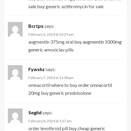
sale
buy generic azithromycin for sale
Bcrtpx
says:
February 6, 2024 at 10:29 am
augmentin 375mg oral
buy augmentin 1000mg
generic
amoxiclav pills
Fywshz
says:
February 7, 2024 at 11:38 pm
omnacortil where to buy
order omnacortil
20mg
buy generic prednisolone
Segiid
says:
February 8, 2024 at 3:27 am
order levothroid pill
buy cheap generic