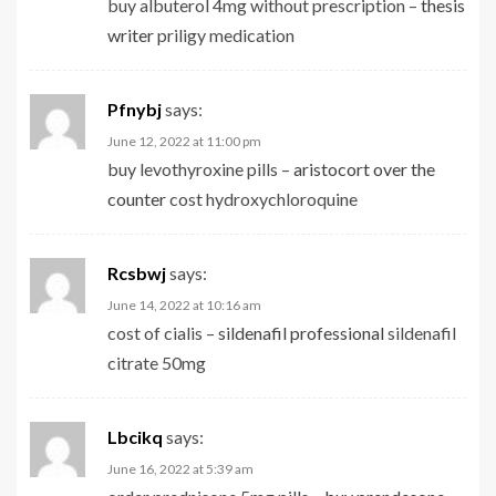
buy albuterol 4mg without prescription –
thesis
writer
priligy medication
Pfnybj
says:
June 12, 2022 at 11:00 pm
buy levothyroxine pills –
aristocort over the
counter
cost hydroxychloroquine
Rcsbwj
says:
June 14, 2022 at 10:16 am
cost of cialis –
sildenafil professional
sildenafil
citrate 50mg
Lbcikq
says:
June 16, 2022 at 5:39 am