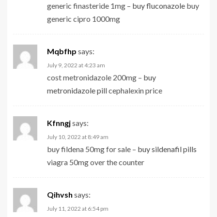
generic finasteride 1mg –
buy fluconazole
buy
generic cipro 1000mg
Mqbfhp
says:
July 9, 2022 at 4:23 am
cost metronidazole 200mg –
buy
metronidazole pill
cephalexin price
Kfnngj
says:
July 10, 2022 at 8:49 am
buy fildena 50mg for sale –
buy sildenafil pills
viagra 50mg over the counter
Qihvsh
says:
July 11, 2022 at 6:54 pm