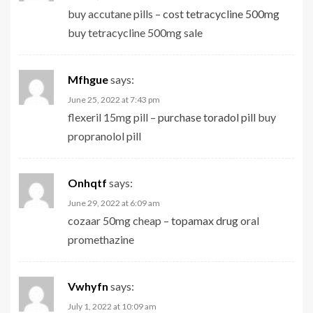
buy accutane pills –
cost tetracycline 500mg
buy tetracycline 500mg sale
Mfhgue
says:
June 25, 2022 at 7:43 pm
flexeril 15mg pill –
purchase toradol pill
buy
propranolol pill
Onhqtf
says:
June 29, 2022 at 6:09 am
cozaar 50mg cheap –
topamax drug
oral
promethazine
Vwhyfn
says:
July 1, 2022 at 10:09 am