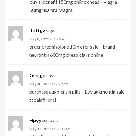
buy sildenafil 150mg online cheap –
viagra
50mg usa
oral viagra
Tpftgv
says:
May 8, 2022 at 1:26 am
order prednisolone 10mg for sale –
brand
neurontin 600mg
cheap cialis online
Gsojgo
says:
May 10, 2022 at 2:28 pm
purchase augmentin pills –
buy augmentin sale
tadalafil oral
Hpyyze
says:
May 13, 2022 at 12:39 am