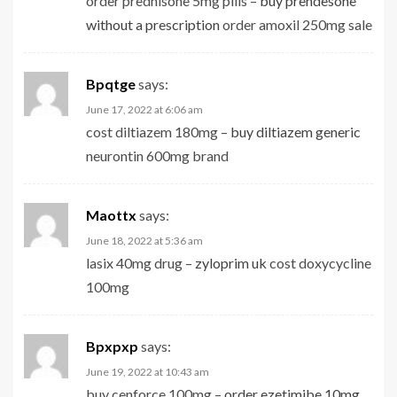
order prednisone 5mg pills –
buy prendesone
without a prescription
order amoxil 250mg sale
Bpqtge
says:
June 17, 2022 at 6:06 am
cost diltiazem 180mg –
buy diltiazem generic
neurontin 600mg brand
Maottx
says:
June 18, 2022 at 5:36 am
lasix 40mg drug –
zyloprim uk
cost doxycycline
100mg
Bpxpxp
says:
June 19, 2022 at 10:43 am
buy cenforce 100mg –
order ezetimibe 10mg