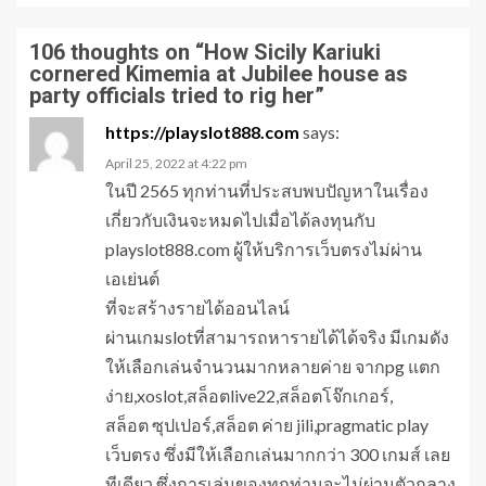
106 thoughts on “
How Sicily Kariuki
cornered Kimemia at Jubilee house as
party officials tried to rig her
”
https://playslot888.com
says:
April 25, 2022 at 4:22 pm
ในปี 2565 ทุกท่านที่ประสบพบปัญหาในเรื่อง
เกี่ยวกับเงินจะหมดไปเมื่อได้ลงทุนกับ
playslot888.com ผู้ให้บริการเว็บตรงไม่ผ่าน
เอเย่นต์
ที่จะสร้างรายได้ออนไลน์
ผ่านเกมslotที่สามารถหารายได้ได้จริง มีเกมดัง
ให้เลือกเล่นจำนวนมากหลายค่าย จากpg แตก
ง่าย,xoslot,สล็อตlive22,สล็อตโจ๊กเกอร์,
สล็อต ซุปเปอร์,สล็อต ค่าย jili,pragmatic play
เว็บตรง ซึ่งมีให้เลือกเล่นมากกว่า 300 เกมส์ เลย
ทีเดียว ซึ่งการเล่นของทุกท่านจะไม่ผ่านตัวกลาง