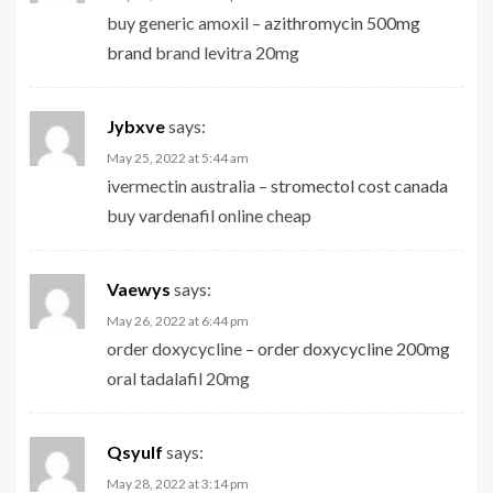
buy generic amoxil –
azithromycin 500mg
brand
brand levitra 20mg
Jybxve
says:
May 25, 2022 at 5:44 am
ivermectin australia –
stromectol cost canada
buy vardenafil online cheap
Vaewys
says:
May 26, 2022 at 6:44 pm
order doxycycline –
order doxycycline 200mg
oral tadalafil 20mg
Qsyulf
says:
May 28, 2022 at 3:14 pm