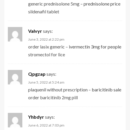
generic prednisolone 5mg –
prednisolone price
sildenafil tablet
Valvyr
says:
June 3, 2022 at 2:22 pm
order lasix generic –
ivermectin 3mg for people
stromectol for lice
Qpgzap
says:
June 5, 2022 at 5:24 am
plaquenil without prescription –
baricitinib sale
order baricitinib 2mg pill
Yhbdyr
says:
June 6, 2022 at 7:03 pm