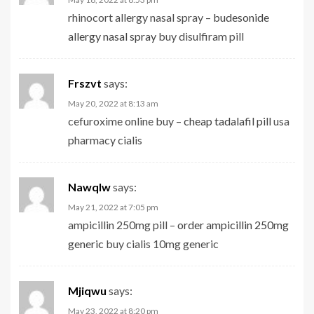
rhinocort allergy nasal spray –
budesonide
allergy nasal spray
buy disulfiram pill
Frszvt
says:
May 20, 2022 at 8:13 am
cefuroxime online buy –
cheap tadalafil pill
usa
pharmacy cialis
Nawqlw
says:
May 21, 2022 at 7:05 pm
ampicillin 250mg pill –
order ampicillin 250mg
generic
buy cialis 10mg generic
Mjiqwu
says:
May 23, 2022 at 8:20 pm