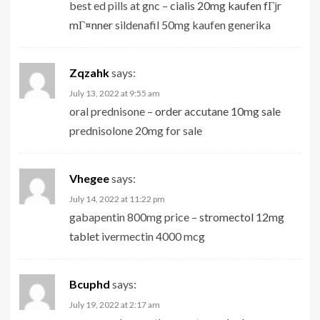
best ed pills at gnc –
cialis 20mg kaufen fГјr
mГ¤nner
sildenafil 50mg kaufen generika
Zqzahk
says:
July 13, 2022 at 9:55 am
oral prednisone –
order accutane 10mg sale
prednisolone 20mg for sale
Vhegee
says:
July 14, 2022 at 11:22 pm
gabapentin 800mg price –
stromectol 12mg
tablet
ivermectin 4000 mcg
Bcuphd
says:
July 19, 2022 at 2:17 am