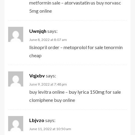
metformin sale –
atorvastatin us
buy norvasc
5mg online
Uwnjqh
says:
June 8, 2022 at 8:07 am
lisinopril order –
metoprolol for sale
tenormin
cheap
Vqjxbv
says:
June 9, 2022 at 7:48 pm
buy levitra online –
buy lyrica 150mg for sale
clomiphene buy online
Lbjvzo
says:
June 11, 2022 at 10:50 am