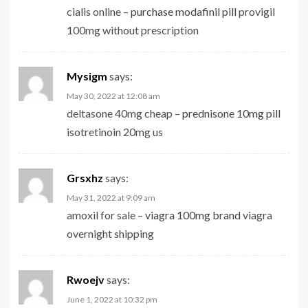
cialis online –
purchase modafinil pill
provigil
100mg without prescription
Mysigm
says:
May 30, 2022 at 12:08 am
deltasone 40mg cheap –
prednisone 10mg pill
isotretinoin 20mg us
Grsxhz
says:
May 31, 2022 at 9:09 am
amoxil for sale –
viagra 100mg brand
viagra
overnight shipping
Rwoejv
says:
June 1, 2022 at 10:32 pm