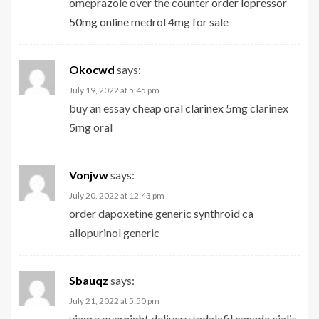
omeprazole over the counter
order lopressor
50mg online
medrol 4mg for sale
Okocwd
says:
July 19, 2022 at 5:45 pm
buy an essay cheap
oral clarinex 5mg
clarinex
5mg oral
Vonjvw
says:
July 20, 2022 at 12:43 pm
order dapoxetine generic
synthroid ca
allopurinol generic
Sbauqz
says:
July 21, 2022 at 5:50 pm
viagra overnight delivery
tadalafil canada
cialis