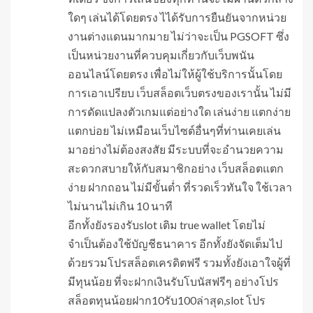
ใดๆ เล่นได้โดยตรง ไได้รับการยืนยันจากหน่วย
งานต่างแดนมากมาย ไม่ว่าจะเป็น PGSOFT ซึ่ง
เป็นหน่วยงานที่ควบคุมเกี่ยวกับเว็บพนัน
ออนไลน์โดยตรง เพื่อไม่ให้ผู้ใช้บริการนั้นโดย
การเอาเปรียบ เว็บสล็อตเว็บตรงของเรานั้น ไม่มี
การดัดแปลงตัวเกมแต่อย่างใด เล่นง่าย แตกง่าย
แตกบ่อย ไม่เหมือนเว็บไซต์อื่นๆที่ท่านเคยเล่น
มาอย่างไม่ต้องสงสัย มีระบบที่จะอำนวยความ
สะดวกสบายให้กับสมาชิกอย่าง เว็บสล็อตแตก
ง่าย ฝากถอน ไม่มีขั้นต่ำ ที่รวดเร็วทันใจ ใช้เวลา
ไม่นานไม่เกิน 10 นาที
อีกทั้งยังรองรับslot เติม true wallet โดยไม่
จำเป็นต้องใช้บัญชีธนาคาร อีกทั้งยังจัดเต็มไป
ด้วยรวมโปรสล็อตเครดิตฟรี รวมทั้งยังเอาใจผู้ที่
มีทุนน้อย ที่จะฝากเงินรับโบนัสฟรีๆ อย่างโปร
สล็อตทุนน้อยฝาก10รับ100ล่าสุด,slot โปร