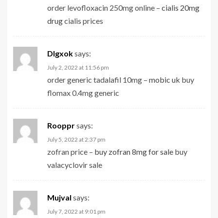
order levofloxacin 250mg online –
cialis 20mg
drug
cialis prices
Dlgxok
says:
July 2, 2022 at 11:56 pm
order generic tadalafil 10mg –
mobic uk
buy
flomax 0.4mg generic
Rooppr
says:
July 5, 2022 at 2:37 pm
zofran price –
buy zofran 8mg for sale
buy
valacyclovir sale
Mujval
says:
July 7, 2022 at 9:01 pm