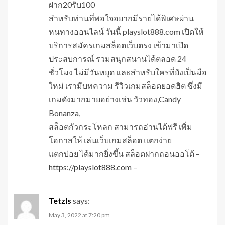
ฝาก20รับ100
สำหรับท่านที่พอใจอยากมีรายได้พิเศษผ่าน
หนทางออนไลน์ วันนี้ playslot888.com เปิดให้
บริการสมัครเกมสล็อตเว็บตรง เข้ามาเปิด
ประสบการณ์ รวมสนุกสนานได้ตลอด 24
ชั่วโมง ไม่มีวันหยุด และสำหรับใครที่ยังเป็นมือ
ใหม่ เรามีบทความ รีวิวเกมสล็อตยอดฮิต ซึ่งมี
เกมดังมากมายอย่างเช่น วัวทอง,Candy
Bonanza,
สล็อตกัวกระโหลก สามารถอ่านได้ฟรี เพิ่ม
โอกาสให้ เล่นเว็บเกมสล็อต แตกง่าย
แตกบ่อย ได้มากยิ่งขึ้น สล็อตฝากถอนออโต้ –
https://playslot888.com
–
Tetzls
says:
May 3, 2022 at 7:20 pm