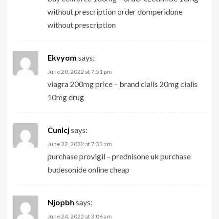
without prescription
order domperidone
without prescription
Ekvyom
says:
June 20, 2022 at 7:51 pm
viagra 200mg price –
brand cialis 20mg
cialis
10mg drug
Cunlcj
says:
June 22, 2022 at 7:33 am
purchase provigil –
prednisone uk
purchase
budesonide online cheap
Njopbh
says:
June 24, 2022 at 3:06 am