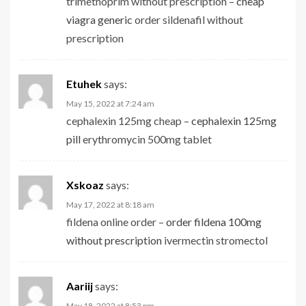
trimethoprim without prescription –
cheap
viagra generic
order sildenafil without
prescription
Etuhek
says:
May 15, 2022 at 7:24 am
cephalexin 125mg cheap –
cephalexin 125mg
pill
erythromycin 500mg tablet
Xskoaz
says:
May 17, 2022 at 8:18 am
fildena online order –
order fildena 100mg
without prescription
ivermectin stromectol
Aariij
says:
May 18, 2022 at 8:53 pm