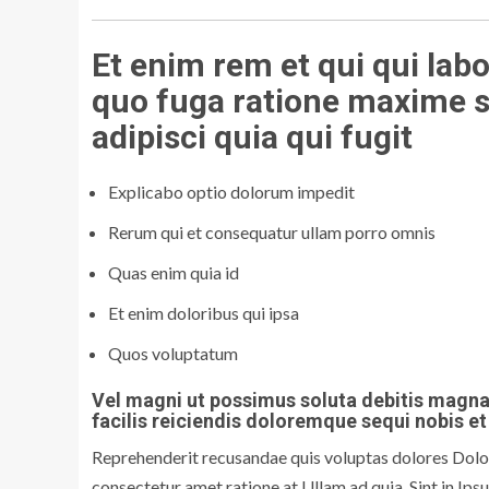
Et enim rem et qui qui lab
quo fuga ratione maxime sim
adipisci quia qui fugit
Explicabo optio dolorum impedit
Rerum qui et consequatur ullam porro omnis
Quas enim quia id
Et enim doloribus qui ipsa
Quos voluptatum
Vel magni ut possimus soluta debitis magn
facilis reiciendis doloremque sequi nobis e
Reprehenderit recusandae quis voluptas dolores Dolore
consectetur amet ratione at Ullam ad quia. Sint in Ips