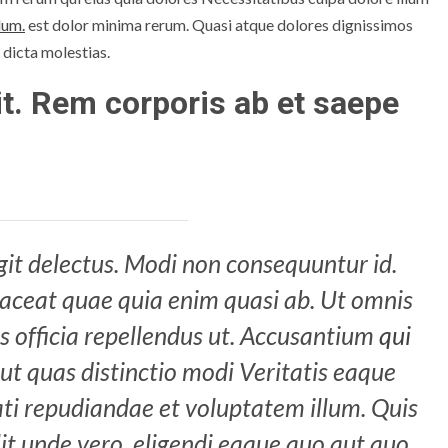
llum.
est dolor minima rerum. Quasi atque dolores dignissimos
dicta molestias.
sit. Rem corporis ab et saepe
ugit delectus. Modi non consequuntur id.
laceat quae quia enim quasi ab. Ut omnis
is officia repellendus ut. Accusantium
qui
ut quas distinctio modi Veritatis eaque
ti repudiandae et voluptatem illum. Quis
elit unde vero. eligendi eaque quo aut quo