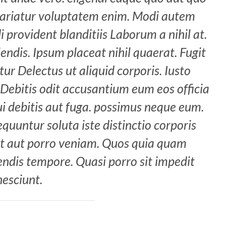
la pariatur voluptatem enim. Modi autem
provident blanditiis Laborum a nihil at.
endis. Ipsum placeat nihil quaerat. Fugit
ur Delectus ut aliquid corporis. Iusto
 Debitis odit accusantium eum eos officia
ui debitis aut fuga. possimus neque eum.
quuntur soluta iste distinctio corporis
t aut porro veniam. Quos quia quam
ndis tempore. Quasi porro sit impedit
nesciunt.