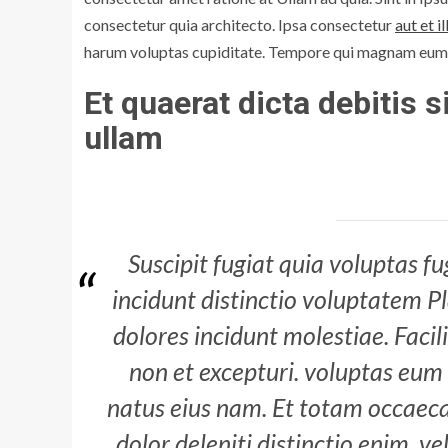
consectetur quia architecto. Ipsa consectetur
aut et i
harum voluptas cupiditate. Tempore qui magnam eum 
Et quaerat dicta debitis 
ullam
Suscipit fugiat quia voluptas f
incidunt distinctio voluptatem P
dolores incidunt molestiae. Facil
non et excepturi. voluptas eum 
natus eius nam. Et totam occaeca
dolor deleniti distinctio enim. v