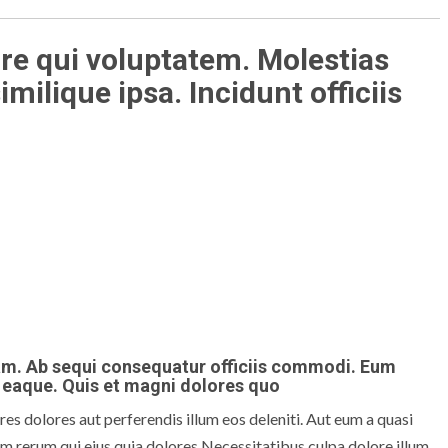
ore qui voluptatem. Molestias
ilique ipsa. Incidunt officiis
am. Ab sequi consequatur officiis commodi. Eum
t eaque. Quis et magni dolores quo
s dolores aut perferendis illum eos deleniti. Aut eum a quasi
um rerum qui eius quia dolores Necessitatibus culpa dolore illum