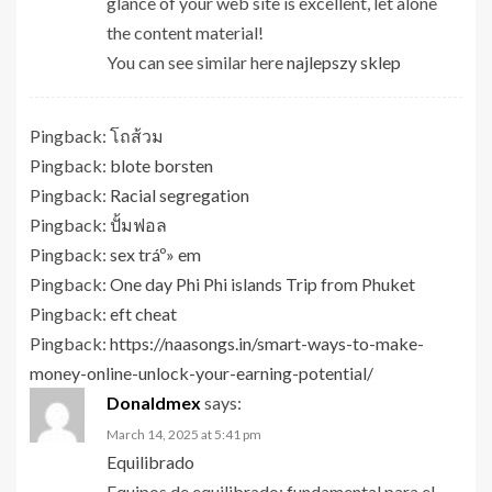
glance of your web site is excellent, let alone
the content material!
You can see similar here
najlepszy sklep
Pingback:
โถส้วม
Pingback:
blote borsten
Pingback:
Racial segregation
Pingback:
ปั้มฟอล
Pingback:
sex tráº» em
Pingback:
One day Phi Phi islands Trip from Phuket
Pingback:
eft cheat
Pingback:
https://naasongs.in/smart-ways-to-make-
money-online-unlock-your-earning-potential/
Donaldmex
says:
March 14, 2025 at 5:41 pm
Equilibrado
Equipos de equilibrado: fundamental para el