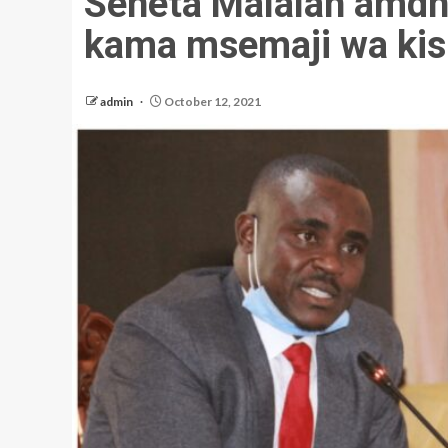
Seneta Malalah amdh
kama msemaji wa kis
admin
October 12, 2021