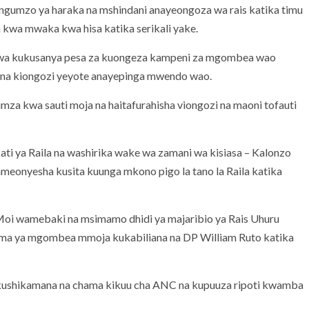
ngumzo ya haraka na mshindani anayeongoza wa rais katika timu
 kwa mwaka kwa hisa katika serikali yake.
o wa kukusanya pesa za kuongeza kampeni za mgombea wao
 na kiongozi yeyote anayepinga mwendo wao.
umza kwa sauti moja na haitafurahisha viongozi na maoni tofauti
ati ya Raila na washirika wake wa zamani wa kisiasa – Kalonzo
onyesha kusita kuunga mkono pigo la tano la Raila katika
oi wamebaki na msimamo dhidi ya majaribio ya Rais Uhuru
yuma ya mgombea mmoja kukabiliana na DP William Ruto katika
 kushikamana na chama kikuu cha ANC na kupuuza ripoti kwamba