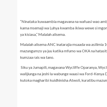
“Ninataka kuwaambia magavana na wafuasi wao ambao
kama msemaji wa Luhya kwamba ikiwa wewe si mgomb
ya kisiasa,” Malalah alisema.
Malalah alisema ANC inatarajia msaada wa asilimia
mazungumzo ya juu katika mfumo wa OKA na hatasita
kumzaa rais wa tano.
Siku ya Jumapili, magavana Wycliffe Oparanya, Wycl
walijiunga na jeshi la wabunge waasi wa Ford-Keny
kutoka magharibi kuidhinisha Atwoli, kuratibu mazun