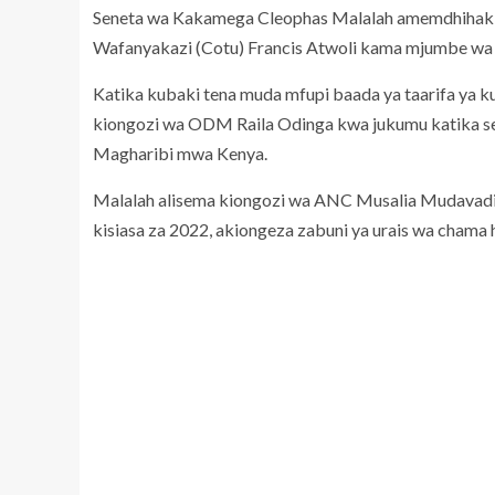
Seneta wa Kakamega Cleophas Malalah amemdhihaki
Wafanyakazi (Cotu) Francis Atwoli kama mjumbe wa 
Katika kubaki tena muda mfupi baada ya taarifa ya 
kiongozi wa ODM Raila Odinga kwa jukumu katika seri
Magharibi mwa Kenya.
Malalah alisema kiongozi wa ANC Musalia Mudavadi 
kisiasa za 2022, akiongeza zabuni ya urais wa cham