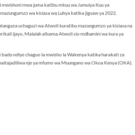
 mwishoni mwa juma katibu mkuu wa Jumuiya Kuu ya
mazungumzo wa kisiasa wa Luhya katika jigsaw ya 2022.
kutangaza uchaguzi wa Atwoli kuratibu mazungumzo ya kisiasa na
kali ijayo, Malalah alisema Atwoli sio mdhamini wa kura ya
bado ndiye chaguo la mwisho la Wakenya katika harakati za
a haitajadiliwa nje ya mfumo wa Muungano wa Okoa Kenya (OKA).