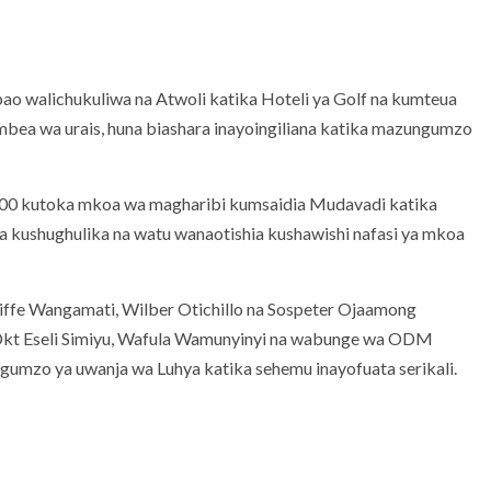
 walichukuliwa na Atwoli katika Hoteli ya Golf na kumteua
ea wa urais, huna biashara inayoingiliana katika mazungumzo
 100 kutoka mkoa wa magharibi kumsaidia Mudavadi katika
 kushughulika na watu wanaotishia kushawishi nafasi ya mkoa
iffe Wangamati, Wilber Otichillo na Sospeter Ojaamong
a Dkt Eseli Simiyu, Wafula Wamunyinyi na wabunge wa ODM
gumzo ya uwanja wa Luhya katika sehemu inayofuata serikali.