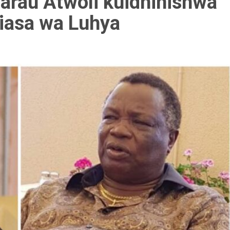
arau Atwoli kuidhinishwa
iasa wa Luhya