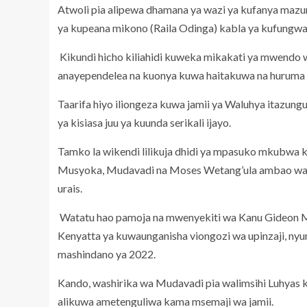
Atwoli pia alipewa dhamana ya wazi ya kufanya mazu
ya kupeana mikono (Raila Odinga) kabla ya kufungwa
Kikundi hicho kiliahidi kuweka mikakati ya mwend
anayependelea na kuonya kuwa haitakuwa na huruma
Taarifa hiyo iliongeza kuwa jamii ya Waluhya itazung
ya kisiasa juu ya kuunda serikali ijayo.
Tamko la wikendi lilikuja dhidi ya mpasuko mkubwa k
Musyoka, Mudavadi na Moses Wetang’ula ambao wame
urais.
Watatu hao pamoja na mwenyekiti wa Kanu Gideon M
Kenyatta ya kuwaunganisha viongozi wa upinzaji, n
mashindano ya 2022.
Kando, washirika wa Mudavadi pia walimsihi Luhyas
alikuwa ametenguliwa kama msemaji wa jamii.